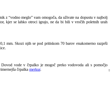
Senčnik z “vodno meglo” vam omogoča, da uživate na dopustu v najbolj
 kjer se lahko otroci igrajo, ne da bi bili v vročih poletnih urah
 0,1 mm. Skozi njih se pod pritiskom 70 barov enakomerno razprši
ice.
no. Dovod vode v črpalko je mogoč preko vodovoda ali s pomočjo
primernejša črpalka
merkur
.