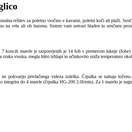
glico
ionalna rešitev za poletno vročino v kavarni, poletni koči ali plaži. 
na vrtu ali ob bazenu. Sistem vam ustvari hladen in senčnen prostor,
 7 koncih marele je razporejenih je 14 šob s premerom luknje (šobe)
 zraka visoka, megla hitro izhlapi in učinkovito zniža temperaturo okol
a ne pokvarijo privlačnega videza izdelka. Črpalka se nahaja loče
o integrira do 4 marele (črpalka HG-200 2.0l/min). Za 1 marelo je naj