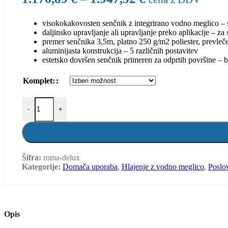
visokokakovosten senčnik z integrirano vodno meglico – 
daljinsko upravljanje ali upravljanje preko aplikacije – za
premer senčnika 3,5m, platno 250 g/m2 poliester, prevleč
aluminijasta konstrukcija – 5 različnih postavitev
estetsko dovršen senčnik primeren za odprtih površine – ba
Komplet:
-
+
Šifra:
roma-delux
Kategorije:
Domača uporaba
,
Hlajenje z vodno meglico
,
Poslo
Opis