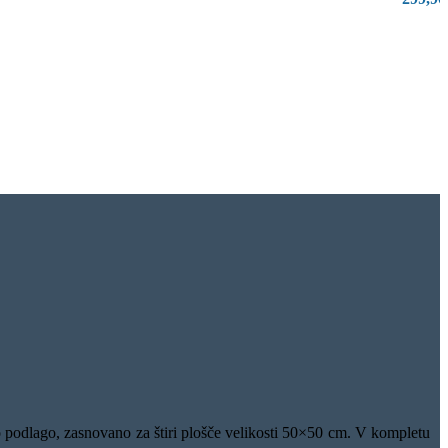
 podlago, zasnovano za štiri plošče velikosti 50×50 cm. V kompletu