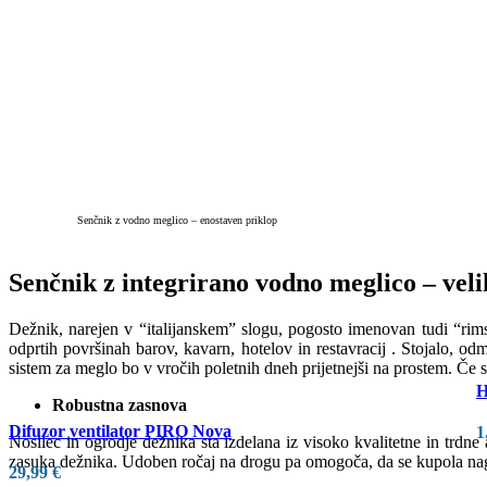
Senčnik z vodno meglico – enostaven priklop
Senčnik z integrirano vodno meglico – vel
Dežnik, narejen v “italijanskem” slogu, pogosto imenovan tudi “rimski
odprtih površinah barov, kavarn, hotelov in restavracij . Stojalo, 
sistem za meglo bo v vročih poletnih dneh prijetnejši na prostem. Če sis
H
Robustna zasnova
Difuzor ventilator PIRO Nova
1
Nosilec in ogrodje dežnika sta izdelana iz visoko kvalitetne in trdne 
zasuka dežnika. Udoben ročaj na drogu pa omogoča, da se kupola nagn
29,99
€