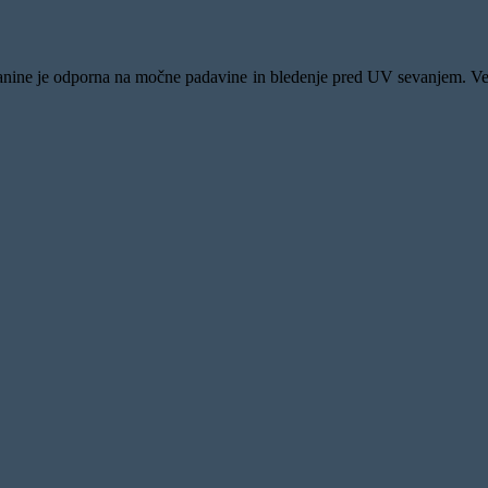
 tkanine je odporna na močne padavine in bledenje pred UV sevanjem. Ve