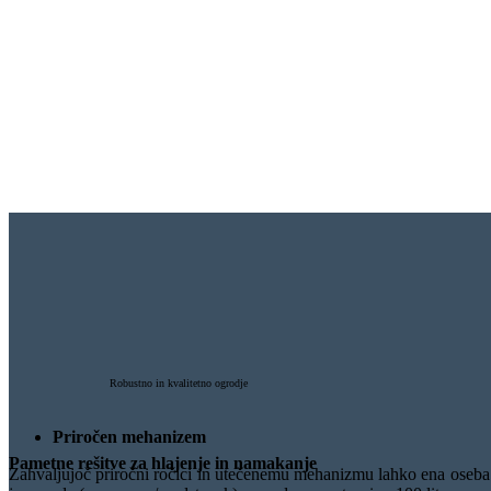
Robustno in kvalitetno ogrodje
Priročen mehanizem
Pametne rešitve za hlajenje in namakanje
Zahvaljujoč priročni ročici in utečenemu mehanizmu lahko ena oseba 