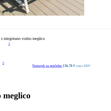
 z integrirano vodno meglico
Nastavek za senčnike
136,70
€
cena z DDV
o meglico