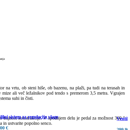
anja
r na vrtu, ob steni hiše, ob bazenu, na plaži, pa tudi na terasah in
ne mize ali več ležalnikov pod tendo s premerom 3,5 metra. Vgrajen
stema suhi in čisti.
ilni sistem za regulacijo vlage
t in trajnost konstrukcije. V spodnjem delu je pedal za možnost 360 °
Ventil
 in ustvarite popolno senco.
,00
€
299,9