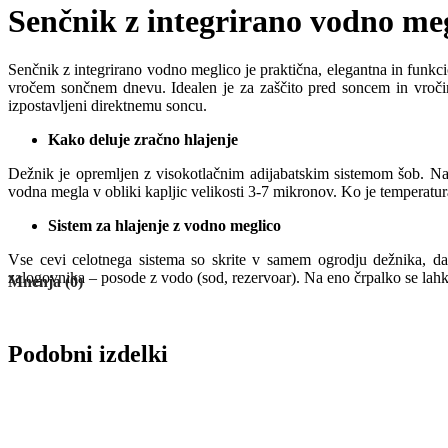
Senčnik z integrirano vodno me
Senčnik z integrirano vodno meglico je praktična, elegantna in funkc
vročem sončnem dnevu. Idealen je za zaščito pred soncem in vročino 
izpostavljeni direktnemu soncu.
Kako deluje zračno hlajenje
Dežnik je opremljen z visokotlačnim adijabatskim sistemom šob. Na
vodna megla v obliki kapljic velikosti 3-7 mikronov. Ko je temperatura
Sistem za hlajenje z vodno meglico
Vse cevi celotnega sistema so skrite v samem ogrodju dežnika, d
zalogovnika – posode z vodo (sod, rezervoar). Na eno črpalko se lahk
Mnenja (0)
Podobni izdelki