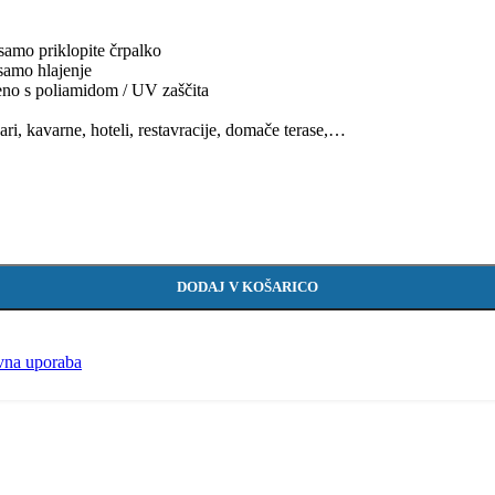
samo priklopite črpalko
 samo hlajenje
eno s poliamidom / UV zaščita
ri, kavarne, hoteli, restavracije, domače terase,…
DODAJ V KOŠARICO
vna uporaba