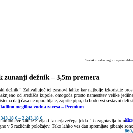
Senčnik z vodno meglico – prikaz delov
ik zunanji dežnik – 3,5m premera
 dežnik”. Zahvaljujoč tej zasnovi lahko kar najbolje izkoristite prosto
odmaknjeno od središča kupole, omogoča prosto namestitev velike jedil
tema dalj časa ne uporabljate, zaprite pipo, da bodo vsi sestavni deli si
ladilno meglilna vodna zavesa – Premium
.343,18
€
–
2.243,18
€
Megl
aluminijeve zlitine z vijaki iz nerjavečega jekla. To zagotavlja trdnos
e v 5 različnih položajev. Tako lahko ves dan spremljate gibanje sonca
860