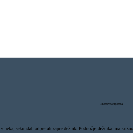
Enostavna uporaba
v nekaj sekundah odpre ali zapre dežnik. Podnožje dežnika ima križno