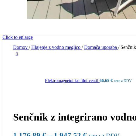
Click to enlarge
Domov
/
Hlajenje z vodno meglico
/
Domača uporaba
/
Senčnik
Elektromagnetni krmilni ventil
66,65
€
cena z DDV
Senčnik z integrirano vodn
1.176,89
€
–
1.947,52
€
cena z DDV