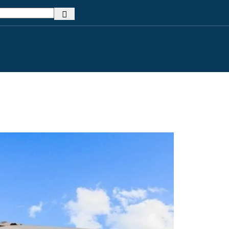
mi
Dodatki za namakanje
Kontrola in av
 sistemi za
Cevi za namakanje
Krmilnik
Spojke in povezave
 sistemi za
Razpršilci in kapljalniki
 sistemi za