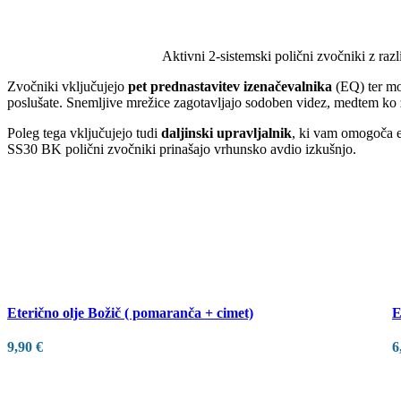
Aktivni 2-sistemski polični zvočniki z raz
Zvočniki vključujejo
pet prednastavitev izenačevalnika
(EQ) ter mož
poslušate. Snemljive mrežice zagotavljajo sodoben videz, medtem ko
Poleg tega vključujejo tudi
daljinski upravljalnik
, ki vam omogoča en
SS30 BK polični zvočniki prinašajo vrhunsko avdio izkušnjo.
Eterično olje Božič ( pomaranča + cimet)
E
9,90
€
6