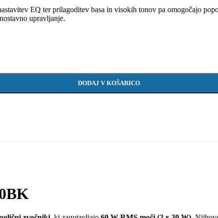
astavitev EQ ter prilagoditev basa in visokih tonov pa omogočajo popo
nostavno upravljanje.
DODAJ V KOŠARICO
30BK
polični zvočniki
, ki zagotavljajo
60 W RMS moči (2 x 30 W)
. Njiho