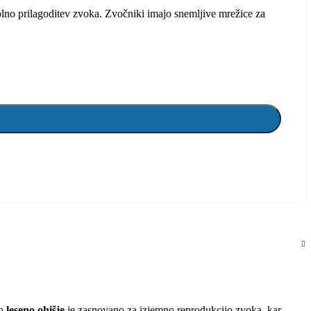
lno prilagoditev zvoka. Zvočniki imajo snemljive mrežice za
vo
leseno ohišje
je zasnovano za izjemno reprodukcijo zvoka, kar