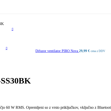
0BK
Difuzor ventilator PIRO Nova
29,99
€
cena z DDV
P-SS30BK
očjo 60 W RMS. Opremljeni so z vrsto priključkov, vključno z Bluetoo