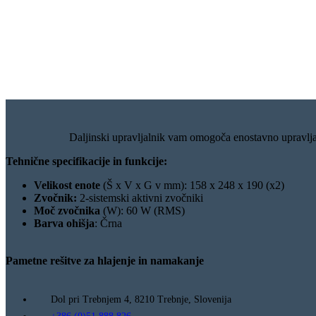
Daljinski upravljalnik vam omogoča enostavno upravlja
Tehnične specifikacije in funkcije:
Velikost enote
(Š x V x G v mm): 158 x 248 x 190 (x2)
Zvočnik:
2-sistemski aktivni zvočniki
Moč zvočnika
(W): 60 W (RMS)
Barva ohišja
: Črna
Pametne rešitve za hlajenje in namakanje
Dol pri Trebnjem 4, 8210 Trebnje, Slovenija