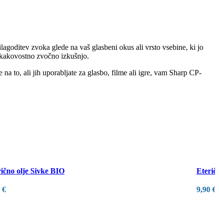
goditev zvoka glede na vaš glasbeni okus ali vrsto vsebine, ki jo
 kakovostno zvočno izkušnjo.
a to, ali jih uporabljate za glasbo, filme ali igre, vam Sharp CP-
ično olje Sivke BIO
Eterič
0
€
9,90
€