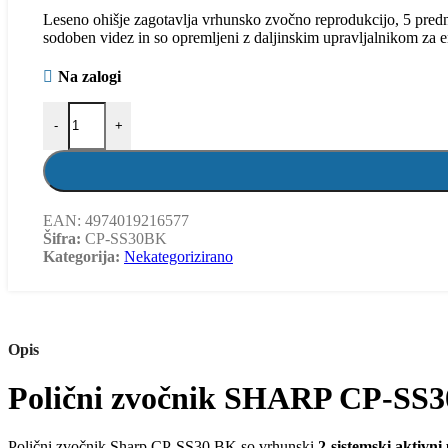
Leseno ohišje zagotavlja vrhunsko zvočno reprodukcijo, 5 predn
sodoben videz in so opremljeni z daljinskim upravljalnikom za e
Na zalogi
-
+
EAN:
4974019216577
Šifra:
CP-SS30BK
Kategorija:
Nekategorizirano
Opis
Polični zvočnik SHARP CP-SS
Polični zvočnik Sharp CP-SS30 BK so vrhunski
2-sistemski aktivni 