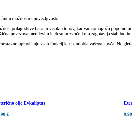
ličnimi možnostmi povezljivosti.
nost prilagoditve basa in visokih tonov, kar vam omogoča popolno prila
 žična povezava med levim in desnim zvočnikom zagotavlja stabilno in
ostavno upravljanje vseh funkcij kar iz udobja vašega kavča. Ne glede n
terično olje Evkaliptus
Eter
,90
€
9,9