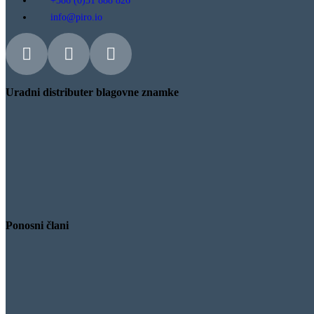
+386 (0)51 888 826
info@piro.io
Uradni distributer blagovne znamke
Ponosni člani