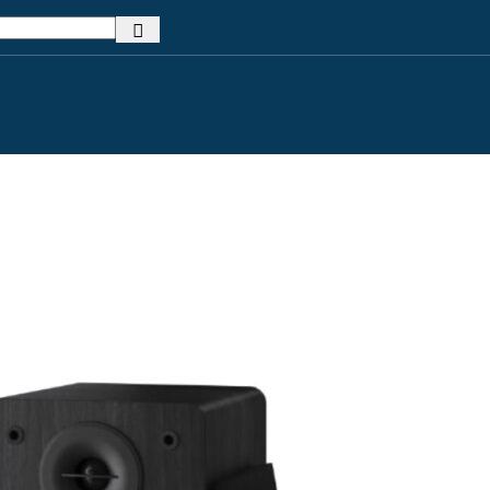
mi
Dodatki za namakanje
Kontrola in av
 sistemi za
Cevi za namakanje
Krmilnik
Spojke in povezave
 sistemi za
Razpršilci in kapljalniki
 sistemi za