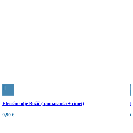
Quick view
Q
Eterično olje Božič ( pomaranča + cimet)
E
9,90
€
6