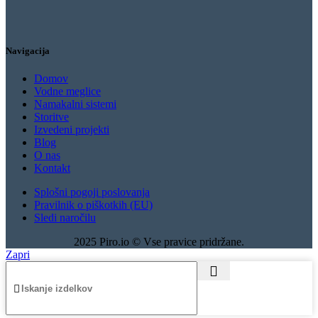
Navigacija
Domov
Vodne meglice
Namakalni sistemi
Storitve
Izvedeni projekti
Blog
O nas
Kontakt
Splošni pogoji poslovanja
Pravilnik o piškotkih (EU)
Sledi naročilu
2025 Piro.io © Vse pravice pridržane.
Zapri