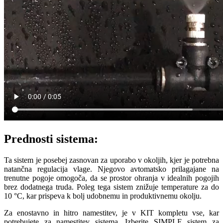
Prednosti sistema:
Ta sistem je posebej zasnovan za uporabo v okoljih, kjer je potrebna
natančna regulacija vlage. Njegovo avtomatsko prilagajane na
trenutne pogoje omogoča, da se prostor ohranja v idealnih pogojih
brez dodatnega truda. Poleg tega sistem znižuje temperature za do
10 °C, kar prispeva k bolj udobnemu in produktivnemu okolju.
Za enostavno in hitro namestitev, je v KIT kompletu vse, kar
potrebujete za namestitev sistema. Izberite SIMPLE sistem za