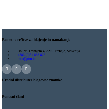
Pametne rešitve za hlajenje in namakanje
Dol pri Trebnjem 4, 8210 Trebnje, Slovenija
+386 (0)51 888 826
info@piro.io
Uradni distributer blagovne znamke
Ponosni člani