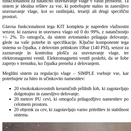
funkcionalnost za natančno uravnavanje vlage v vaših prostorih. Ta
sistem je idealna rešitev za vse, ki potrebujete stalno in zanesljivo
uravnavanje vlage, kot so rastlinjaki, terariji ali drugi specifični
prostori.
Glavna funkcionalnost tega KIT kompleta je napreden vlažnostni
senzor, ki zaznava in uravnava vlago od 0 do 99%, z natančnostjo
+/- 2%. To omogoča, da sistem avtomatsko prilagaja delovanje,
glede na vaše potrebe in specifikacije. Ključne komponente tega
sistema so črpalka, z delovnim pritiskom 10bar (140 PSI), senzor za
zaznavanje in kontrolna plošča za uravnavanje vlage, ter
elektromagnetni ventil. Elektromagnetni ventil poskrbi, da se šobe
zaprejo v trenutku, ko črpalka preneha z delovanjem.
Meglilni sistem za regulacijo vlage – SIMPLE vsebuje vse, kar
potrebujete za hitro in učinkovito namestitev:
20 visokokakovostnih keramičnih pršilnih šob, ki zagotavljajo
dolgotrajno in zanesljivo delovanje.
20 metrov PU cevi, ki omogoča prilagodljivo namestitev po
celotnem prostoru.
20 objemk za cev, ki zagotavljajo varno pritrditev in stabilnost
sistema.