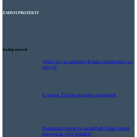
ZADNJI PROJEKTI
Hotel Bernardin – Hlajenje gostinske terase
Restavracija Gaj – Hlajenje gostinske terase
Hlajenje žage
Puranja farma – Hlajenje hleva
Zadnji nasveti
Vrtne cevi za zalivanje & kako izbrati pravo za
svoj vrt
Iz terena: En čisto navaden ponedeljek
Namakalni sistem za paradižnik [Kako izbrati
pravega za večji pridelek]