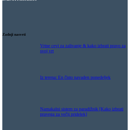
Hotel Bernardin – Hlajenje gostinske terase
Restavracija Gaj – Hlajenje gostinske terase
Hlajenje žage
Puranja farma – Hlajenje hleva
Zadnji nasveti
Vrtne cevi za zalivanje & kako izbrati pravo za
svoj vrt
Iz terena: En čisto navaden ponedeljek
Namakalni sistem za paradižnik [Kako izbrati
pravega za večji pridelek]