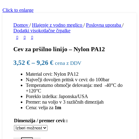
Click to enlarge
Domov
/
Hlajenje z vodno meglico
/
Poslovna uporaba
/
Dodatki visokotlačne črpalke
Cev za pršilno linijo – Nylon PA12
3,52
€
–
9,26
€
cena z DDV
Material cevi: Nylon PA12
Največji dovoljen pritisk v cevi: do 100bar
Temperaturno območje delovanja: med -40°C do
+120°C
Poreklo izdelka: Japonska/USA
Premer: na voljo v 3 različnih dimezijah
Cena: velja za
1m
Dimenzija / premer cevi: