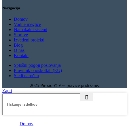
Navigacija
Domov
Vodne meglice
Namakalni sistemi
Storitve
Izvedeni projekti
Blog
O nas
Kontakt
Splošni pogoji poslovanja
Pravilnik o piškotkih (EU)
Sledi naročilu
2025 Piro.io © Vse pravice pridržane.
Zapri
Domov