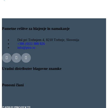
Pametne rešitve za hlajenje in namakanje
Dol pri Trebnjem 4, 8210 Trebnje, Slovenija
+386 (0)51 888 826
info@piro.io
Uradni distributer blagovne znamke
Ponosni člani
ZADNJI PROJEKTI