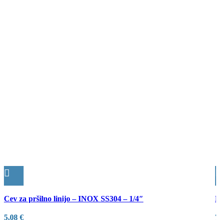
Quick view
Q
Cev za pršilno linijo – INOX SS304 – 1/4″
D
5,08
€
7