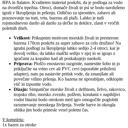
BPA in ftalatov. Kvaliteten material poskrbi, da je podloga za vodo
na dvorišču trpežna. Otroci, domače živali in psi se bodo navdušeno
igrali v škropljenju in pršenju. Odlično za sprostitev, zabavo ali
praznovanje na trati, vrtu, bazenu ali plaži. Lahko je tudi
rojstnodnevno darilo ali darilo za dečke in deklice, zlasti v vročih
poletnih dneh.
Velikost:
Prikupnim motivom morskih živali in premerom
bazena 170cm poskrbi za super zabavo za celo družino! Na
igralni podlogi za škropljenje lahko sedijo 2-4 otroci, kar je
dovolj veliko, da lahko malčki sedijo v njej in se igrajo z
igračami za kopalno kad ali poskakujejo naokoli.
Priprava:
Ploščo enostavno razgrnite, namestite šobo in jo
priključite na vrtno cev ali PVC cevi (uporabite priloženi
adapter), nato pa nastavite pritisk vode, da zmanjšate ali
povečate višino pršenja. Ko bazena ne uporabljate, odklopite
vtič in izpustite vodo.
Dizajn:
Simpatične morske živali z delfinom, želvo, rakovico,
tropsko ribo, morsko zvezdo, polžem, koralami v napihljivi
vodni blazini bodo otrokom med igro omogočile poglobiti
razumevanje morskega življenja. Svetle barve in okrogla
oblika jim bodo prinesle vesel poletni čas.
V kompletu:
1x bazen za otroke