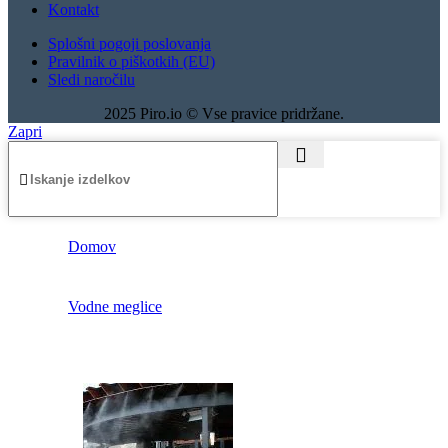
Kontakt
Splošni pogoji poslovanja
Pravilnik o piškotkih (EU)
Sledi naročilu
2025 Piro.io © Vse pravice pridržane.
Zapri
Domov
Vodne meglice