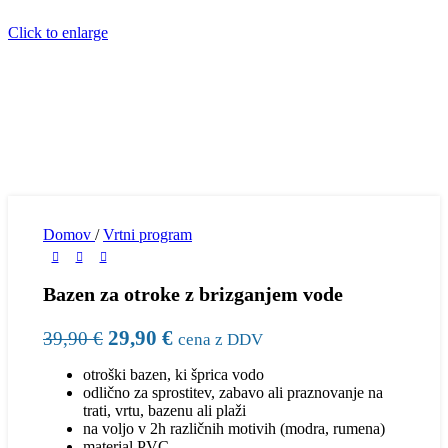
Click to enlarge
Domov
/
Vrtni program
Bazen za otroke z brizganjem vode
29,90
€
39,90
€
cena z DDV
otroški bazen, ki šprica vodo
odlično za sprostitev, zabavo ali praznovanje na
trati, vrtu, bazenu ali plaži
na voljo v 2h različnih motivih (modra, rumena)
material PVC