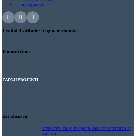
info@piro.io
Uradni distributer blagovne znamke
Ponosni člani
ZADNJI PROJEKTI
Hotel Bernardin – Hlajenje gostinske terase
Restavracija Gaj – Hlajenje gostinske terase
Hlajenje žage
Puranja farma – Hlajenje hleva
Zadnji nasveti
Vrtne cevi za zalivanje & kako izbrati pravo za
svoj vrt