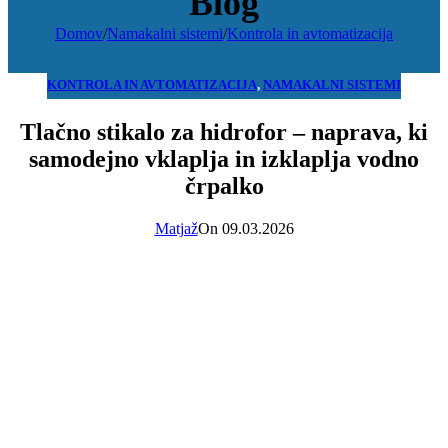
Blog
Domov
/
Namakalni sistemi
/
Kontrola in avtomatizacija
KONTROLA IN AVTOMATIZACIJA
,
NAMAKALNI SISTEMI
Tlačno stikalo za hidrofor – naprava, ki
samodejno vklaplja in izklaplja vodno
črpalko
Matjaž
On 09.03.2026