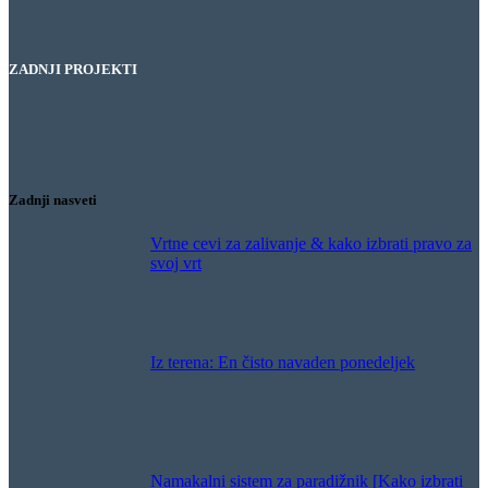
ZADNJI PROJEKTI
Hotel Bernardin – Hlajenje gostinske terase
Restavracija Gaj – Hlajenje gostinske terase
Hlajenje žage
Puranja farma – Hlajenje hleva
Zadnji nasveti
Vrtne cevi za zalivanje & kako izbrati pravo za
svoj vrt
Iz terena: En čisto navaden ponedeljek
Namakalni sistem za paradižnik [Kako izbrati