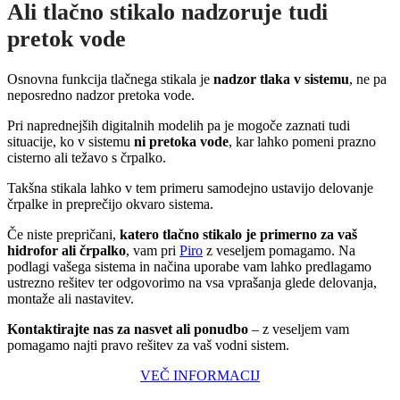
Ali tlačno stikalo nadzoruje tudi
pretok vode
Osnovna funkcija tlačnega stikala je
nadzor tlaka v sistemu
, ne pa
neposredno nadzor pretoka vode.
Pri naprednejših digitalnih modelih pa je mogoče zaznati tudi
situacije, ko v sistemu
ni pretoka vode
, kar lahko pomeni prazno
cisterno ali težavo s črpalko.
Takšna stikala lahko v tem primeru samodejno ustavijo delovanje
črpalke in preprečijo okvaro sistema.
Če niste prepričani,
katero tlačno stikalo je primerno za vaš
hidrofor ali črpalko
, vam pri
Piro
z veseljem pomagamo. Na
podlagi vašega sistema in načina uporabe vam lahko predlagamo
ustrezno rešitev ter odgovorimo na vsa vprašanja glede delovanja,
montaže ali nastavitev.
Kontaktirajte nas za nasvet ali ponudbo
– z veseljem vam
pomagamo najti pravo rešitev za vaš vodni sistem.
VEČ INFORMACIJ