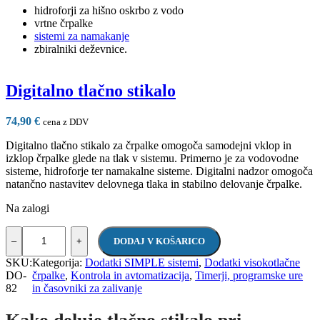
hidroforji za hišno oskrbo z vodo
vrtne črpalke
sistemi za namakanje
zbiralniki deževnice.
Digitalno tlačno stikalo
74,90
€
cena z DDV
Digitalno tlačno stikalo za črpalke omogoča samodejni vklop in
izklop črpalke glede na tlak v sistemu. Primerno je za vodovodne
sisteme, hidroforje ter namakalne sisteme. Digitalni nadzor omogoča
natančno nastavitev delovnega tlaka in stabilno delovanje črpalke.
Na zalogi
DODAJ V KOŠARICO
–
+
SKU:
Kategorija:
Dodatki SIMPLE sistemi
,
Dodatki visokotlačne
DO-
črpalke
,
Kontrola in avtomatizacija
,
Timerji, programske ure
82
in časovniki za zalivanje