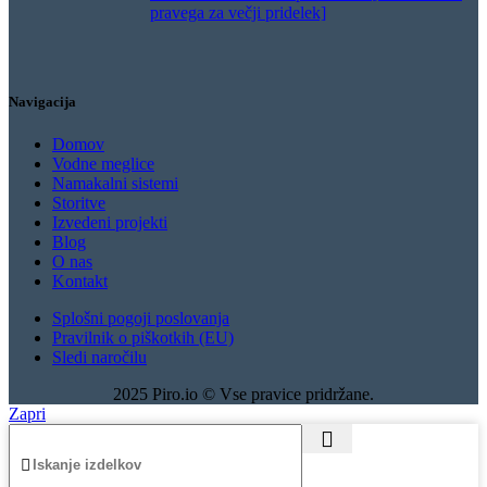
pravega za večji pridelek]
Navigacija
Domov
Vodne meglice
Namakalni sistemi
Storitve
Izvedeni projekti
Blog
O nas
Kontakt
Splošni pogoji poslovanja
Pravilnik o piškotkih (EU)
Sledi naročilu
2025 Piro.io © Vse pravice pridržane.
Zapri