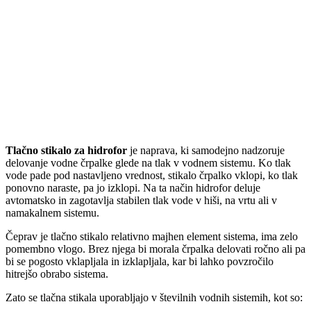
Tlačno stikalo za hidrofor
je naprava, ki samodejno nadzoruje
delovanje vodne črpalke glede na tlak v vodnem sistemu. Ko tlak
vode pade pod nastavljeno vrednost, stikalo črpalko vklopi, ko tlak
ponovno naraste, pa jo izklopi. Na ta način hidrofor deluje
avtomatsko in zagotavlja stabilen tlak vode v hiši, na vrtu ali v
namakalnem sistemu.
Čeprav je tlačno stikalo relativno majhen element sistema, ima zelo
pomembno vlogo. Brez njega bi morala črpalka delovati ročno ali pa
bi se pogosto vklapljala in izklapljala, kar bi lahko povzročilo
hitrejšo obrabo sistema.
Zato se tlačna stikala uporabljajo v številnih vodnih sistemih, kot so: