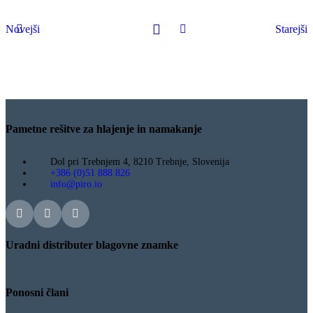
Novejši
Starejši
Pametne rešitve za hlajenje in namakanje
Dol pri Trebnjem 4, 8210 Trebnje, Slovenija
+386 (0)51 888 826
info@piro.io
Uradni distributer blagovne znamke
Ponosni člani