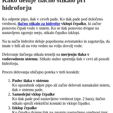
Kako deluje tlačno stikalo pri
hidroforju
Ko odprete pipo, tlak v ceveh pade. Ko tlak pade pod določeno
vrednost,
tlačno stikalo za hidrofor
vklopi črpalko
, ki začne
ponovno črpati vodo v sistem. Ko se tlak ponovno dvigne na
nastavljeno zgornjo mejo, stikalo črpalko izklopi.
Na ta način hidrofor deluje popolnoma avtomatsko in zagotavlja, da
imate v hiši ali na vrtu vedno na voljo dovolj vode.
Delovanje tlačnega stikala temelji na
merjenju tlaka v
vodovodnem sistemu
. Stikalo stalno spremlja tlak v cevi ali posodi
hidroforja.
Proces delovanja običajno poteka v treh korakih:
Padec tlaka v sistemu
Ko uporabnik odpre pipo ali začne delovati namakalni sistem,
tlak v sistemu pade.
Samodejni vklop črpalke
Ko tlak pade pod nastavljeno vrednost (npr. 2 bara), tlačno
stikalo sproži električni kontakt in vklopi črpalko.
Izklop črpalke
Ko črpalka dvigne tlak na zgornjo nastavljeno vrednost (npr.