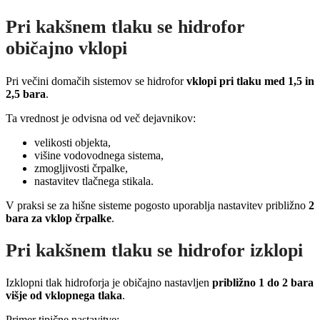
Pri kakšnem tlaku se hidrofor
običajno vklopi
Pri večini domačih sistemov se hidrofor
vklopi pri tlaku med 1,5 in
2,5 bara
.
Ta vrednost je odvisna od več dejavnikov:
velikosti objekta,
višine vodovodnega sistema,
zmogljivosti črpalke,
nastavitev tlačnega stikala.
V praksi se za hišne sisteme pogosto uporablja nastavitev približno
2
bara za vklop črpalke
.
Pri kakšnem tlaku se hidrofor izklopi
Izklopni tlak hidroforja je običajno nastavljen
približno 1 do 2 bara
višje od vklopnega tlaka
.
Primer tipične nastavitve: