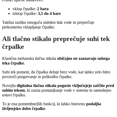
vklop črpalke:
2 bara
izklop črpalke:
3,5 do 4 bare
Takšna razlika omogoča stabilen tlak vode in preprečuje
prekomerno vklapljanje črpalke.
Ali tlačno stikalo preprečuje suhi tek
črpalke
Klasična mehanska tlačna stikala
običajno ne zaznavajo suhega
teka črpalke
.
Suhi tek pomeni, da črpalka deluje brez vode, kar lahko zelo hitro
povzroči pregrevanje in poškodbo črpalke.
Novejša
digitalna tlačna stikala pogosto vključujejo zaščito pred
suhim tekom
, ki zazna pomanjkanje vode v sistemu in samodejno
ustavi črpalko.
To je ena pomembnejših funkcij, ki lahko bistveno
podaljša
življenjsko dobo črpalke
.