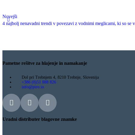
Novejši
4 najbolj nenavadni trendi v povezavi z vodnimi meglicami, ki so se v
Pametne rešitve za hlajenje in namakanje
Dol pri Trebnjem 4, 8210 Trebnje, Slovenija
+386 (0)51 888 826
info@piro.io
Uradni distributer blagovne znamke