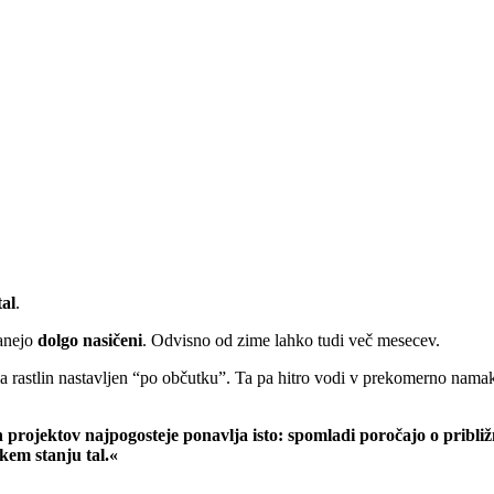
al
.
tanejo
dolgo nasičeni
. Odvisno od zime lahko tudi več mesecev.
a rastlin nastavljen “po občutku”. Ta pa hitro vodi v prekomerno nama
h projektov najpogosteje ponavlja isto: spomladi poročajo o pribl
kem stanju tal.«