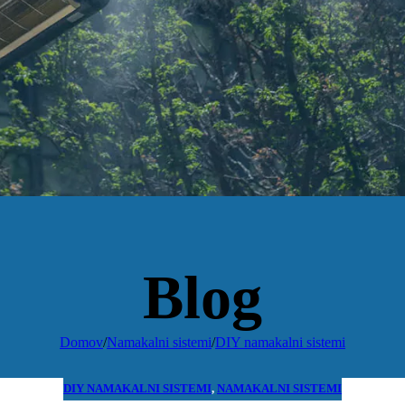
Blog
Domov
/
Namakalni sistemi
/
DIY namakalni sistemi
DIY NAMAKALNI SISTEMI
,
NAMAKALNI SISTEMI