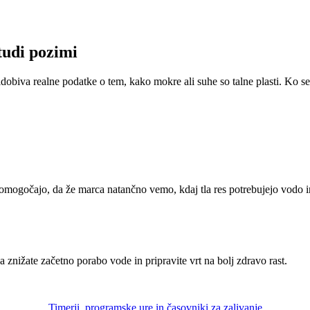
tudi pozimi
ridobiva realne podatke o tem, kako mokre ali suhe so talne plasti. Ko 
omogočajo, da že marca natančno vemo, kdaj tla res potrebujejo vodo i
da znižate začetno porabo vode in pripravite vrt na bolj zdravo rast.
Timerji, programske ure in časovniki za zalivanje