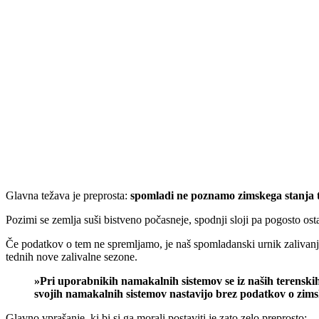
Glavna težava je preprosta:
spomladi ne poznamo zimskega stanja t
Pozimi se zemlja suši bistveno počasneje, spodnji sloji pa pogosto os
Če podatkov o tem ne spremljamo, je naš spomladanski urnik zalivanj
tednih nove zalivalne sezone.
»Pri uporabnikih namakalnih sistemov se iz naših terenski
svojih namakalnih sistemov nastavijo brez podatkov o zims
Glavno vprašanje, ki bi si ga morali postaviti je zato zelo preprosto: