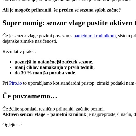
Ali je mogoče prihraniti, še preden se sezona sploh začne?
Super namig: senzor vlage pustite aktiven 
Če je senzor vlage pozimi povezan s
pametnim krmilnikom
, sistem p
dejanske zimske nasičenosti.
Rezultat v praksi:
poznejši in natančnejši začetek sezone
,
manj ciklov namakanja v prvih tednih
,
do 30 % manjša poraba vode
.
Pri
Piro.io
to uporabljamo kot standardni pristop: zimski podatki nam 
Če povzamemo…
Če želite spomladi resnično prihraniti, začnite pozimi.
Aktiven senzor vlage + pametni krmilnik
je najpreprostejši način, 
Oglejte si: