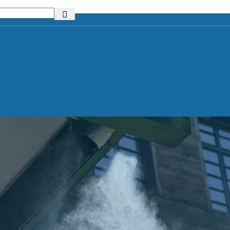
mi
Dodatki za namakanje
Kontrola in av
 sistemi za
Cevi za namakanje
Krmilnik
Spojke in povezave
 sistemi za
Razpršilci in kapljalniki
 sistemi za