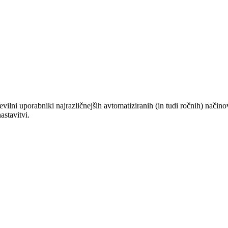
tevilni uporabniki najrazličnejših avtomatiziranih (in tudi ročnih) nači
astavitvi.