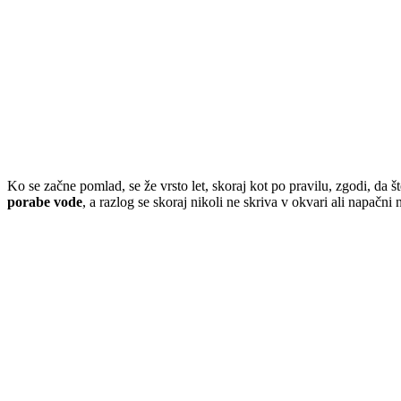
Ko se začne pomlad, se že vrsto let, skoraj kot po pravilu, zgodi, da š
porabe vode
, a razlog se skoraj nikoli ne skriva v okvari ali napačni n