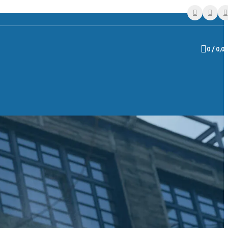
0
/
0,0
tomatizacija
Naredi sam (DIY) kompleti
i in ventili